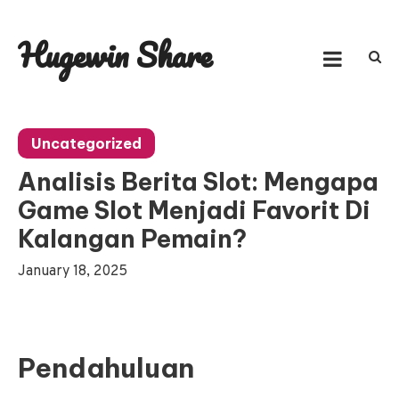
Skip
to
Hugewin Share
content
Uncategorized
Analisis Berita Slot: Mengapa
Game Slot Menjadi Favorit Di
Kalangan Pemain?
January 18, 2025
Pendahuluan