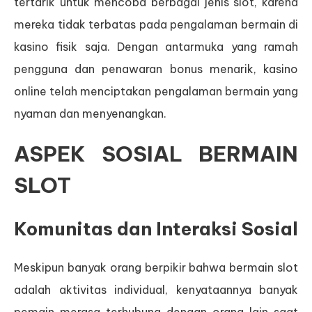
tertarik untuk mencoba berbagai jenis slot, karena
mereka tidak terbatas pada pengalaman bermain di
kasino fisik saja. Dengan antarmuka yang ramah
pengguna dan penawaran bonus menarik, kasino
online telah menciptakan pengalaman bermain yang
nyaman dan menyenangkan.
ASPEK SOSIAL BERMAIN
SLOT
Komunitas dan Interaksi Sosial
Meskipun banyak orang berpikir bahwa bermain slot
adalah aktivitas individual, kenyataannya banyak