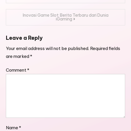
navigation
Inovasi Game Slot: Berita Terbaru dari Dunia
iGaming
Leave a Reply
Your email address will not be published.
Required fields
are marked
*
Comment
*
Name
*