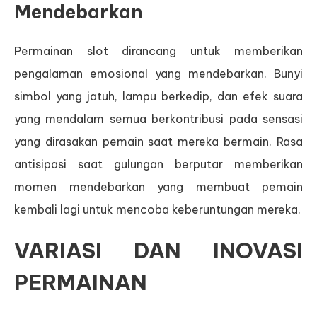
Mendebarkan
Permainan slot dirancang untuk memberikan
pengalaman emosional yang mendebarkan. Bunyi
simbol yang jatuh, lampu berkedip, dan efek suara
yang mendalam semua berkontribusi pada sensasi
yang dirasakan pemain saat mereka bermain. Rasa
antisipasi saat gulungan berputar memberikan
momen mendebarkan yang membuat pemain
kembali lagi untuk mencoba keberuntungan mereka.
VARIASI DAN INOVASI
PERMAINAN