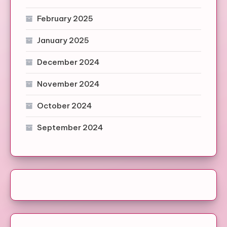
February 2025
January 2025
December 2024
November 2024
October 2024
September 2024