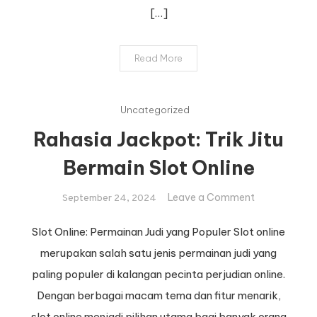
[…]
Read More
Uncategorized
Rahasia Jackpot: Trik Jitu
Bermain Slot Online
on
Leave a Comment
September 24, 2024
Rahasia
Jackpot:
Slot Online: Permainan Judi yang Populer Slot online
Trik
merupakan salah satu jenis permainan judi yang
Jitu
paling populer di kalangan pecinta perjudian online.
Bermain
Dengan berbagai macam tema dan fitur menarik,
Slot
slot online menjadi pilihan utama bagi banyak orang