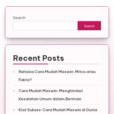
pagination
Search
Search
Recent Posts
Rahasia Cara Mudah Maxwin: Mitos atau
Fakta?
Cara Mudah Maxwin: Menghindari
Kesalahan Umum dalam Bermain
Kiat Sukses: Cara Mudah Maxwin di Dunia