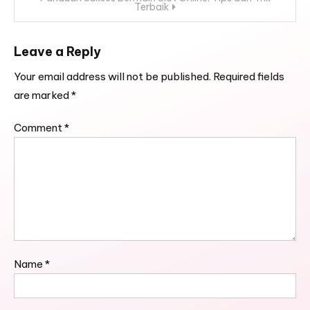
Terbaik
Leave a Reply
Your email address will not be published.
Required fields
are marked
*
Comment
*
Name
*