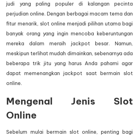
judi yang paling populer di kalangan pecinta
perjudian online. Dengan berbagai macam tema dan
fitur menarik, slot online menjadi pilihan utama bagi
banyak orang yang ingin mencoba keberuntungan
mereka dalam meraih jackpot besar. Namun,
meskipun terlihat mudah dimainkan, sebenarnya ada
beberapa trik jitu yang harus Anda pahami agar
dapat memenangkan jackpot saat bermain slot
online.
Mengenal Jenis Slot
Online
Sebelum mulai bermain slot online, penting bagi