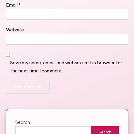
Email
*
Website
Save my name, email, and website in this browser for
the next time I comment.
Search
Search