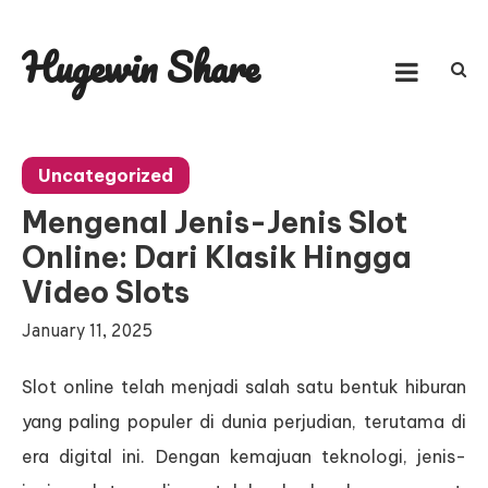
Skip
to
Hugewin Share
content
Uncategorized
Mengenal Jenis-Jenis Slot
Online: Dari Klasik Hingga
Video Slots
January 11, 2025
Slot online telah menjadi salah satu bentuk hiburan
yang paling populer di dunia perjudian, terutama di
era digital ini. Dengan kemajuan teknologi, jenis-