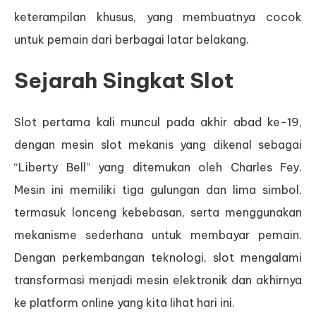
keterampilan khusus, yang membuatnya cocok
untuk pemain dari berbagai latar belakang.
Sejarah Singkat Slot
Slot pertama kali muncul pada akhir abad ke-19,
dengan mesin slot mekanis yang dikenal sebagai
“Liberty Bell” yang ditemukan oleh Charles Fey.
Mesin ini memiliki tiga gulungan dan lima simbol,
termasuk lonceng kebebasan, serta menggunakan
mekanisme sederhana untuk membayar pemain.
Dengan perkembangan teknologi, slot mengalami
transformasi menjadi mesin elektronik dan akhirnya
ke platform online yang kita lihat hari ini.