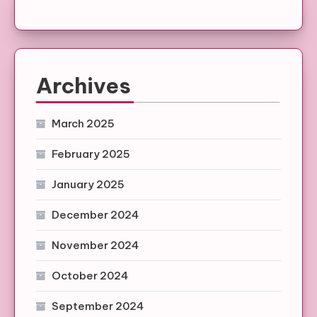
Archives
March 2025
February 2025
January 2025
December 2024
November 2024
October 2024
September 2024