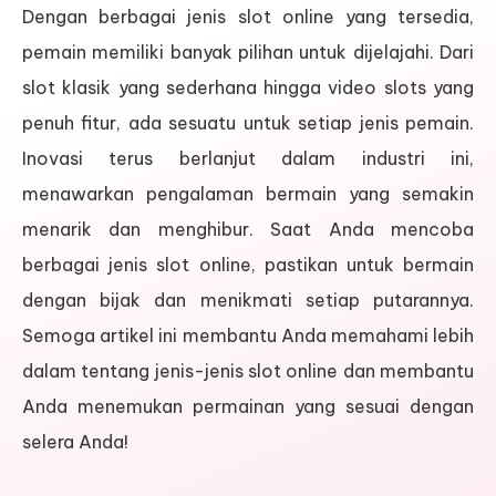
Dengan berbagai jenis slot online yang tersedia,
pemain memiliki banyak pilihan untuk dijelajahi. Dari
slot klasik yang sederhana hingga video slots yang
penuh fitur, ada sesuatu untuk setiap jenis pemain.
Inovasi terus berlanjut dalam industri ini,
menawarkan pengalaman bermain yang semakin
menarik dan menghibur. Saat Anda mencoba
berbagai jenis slot online, pastikan untuk bermain
dengan bijak dan menikmati setiap putarannya.
Semoga artikel ini membantu Anda memahami lebih
dalam tentang jenis-jenis slot online dan membantu
Anda menemukan permainan yang sesuai dengan
selera Anda!