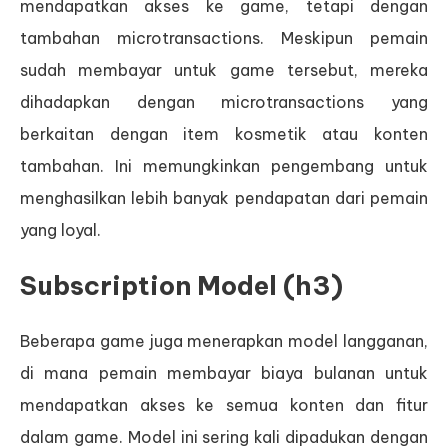
mendapatkan akses ke game, tetapi dengan
tambahan microtransactions. Meskipun pemain
sudah membayar untuk game tersebut, mereka
dihadapkan dengan microtransactions yang
berkaitan dengan item kosmetik atau konten
tambahan. Ini memungkinkan pengembang untuk
menghasilkan lebih banyak pendapatan dari pemain
yang loyal.
Subscription Model (h3)
Beberapa game juga menerapkan model langganan,
di mana pemain membayar biaya bulanan untuk
mendapatkan akses ke semua konten dan fitur
dalam game. Model ini sering kali dipadukan dengan