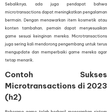
Sebaliknya, ada juga pendapat bahwa
microtransactions dapat meningkatkan pengalaman
bermain. Dengan menawarkan item kosmetik atau
konten tambahan, pemain dapat menyesuaikan
game sesuai keinginan mereka. Microtransactions
juga sering kali mendorong pengembang untuk terus
mengupdate dan memperbaiki game mereka agar
tetap menarik.
Contoh Sukses
Microtransactions di 2023
(h2)
Beberapa game telah berhasil menerapkan sistem