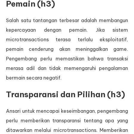
Pemain (h3)
Salah satu tantangan terbesar adalah membangun
kepercayaan dengan pemain. Jika sistem
microtransactions terasa terlalu eksploitatif,
pemain cenderung akan meninggalkan game.
Pengembang perlu memastikan bahwa transaksi
merasa adil dan tidak memengaruhi pengalaman
bermain secara negatif.
Transparansi dan Pilihan (h3)
Ansari untuk mencapai keseimbangan, pengembang
perlu memberikan transparansi tentang apa yang
ditawarkan melalui microtransactions. Memberikan