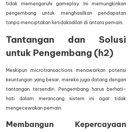
tidak memengaruhi gameplay. Ini memungkinkan
pengembang untuk menghasilkan pendapatan
tanpa menciptakan ketidakadilan di antara pemain.
Tantangan dan Solusi
untuk Pengembang (h2)
Meskipun microtransactions menawarkan potensi
keuntungan yang besar, mereka juga datang dengan
tantangan tersendiri. Pengembang harus berhati-
hati dalam merancang sistem ini agar tidak
mengecewakan pemain.
Membangun Kepercayaan