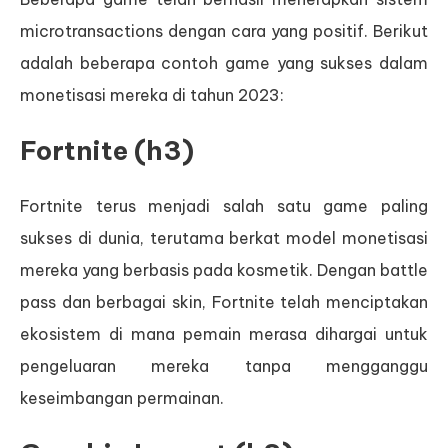
microtransactions dengan cara yang positif. Berikut
adalah beberapa contoh game yang sukses dalam
monetisasi mereka di tahun 2023:
Fortnite (h3)
Fortnite terus menjadi salah satu game paling
sukses di dunia, terutama berkat model monetisasi
mereka yang berbasis pada kosmetik. Dengan battle
pass dan berbagai skin, Fortnite telah menciptakan
ekosistem di mana pemain merasa dihargai untuk
pengeluaran mereka tanpa mengganggu
keseimbangan permainan.