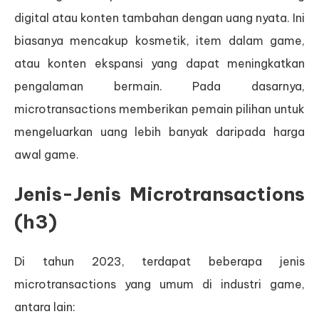
digital atau konten tambahan dengan uang nyata. Ini
biasanya mencakup kosmetik, item dalam game,
atau konten ekspansi yang dapat meningkatkan
pengalaman bermain. Pada dasarnya,
microtransactions memberikan pemain pilihan untuk
mengeluarkan uang lebih banyak daripada harga
awal game.
Jenis-Jenis Microtransactions
(h3)
Di tahun 2023, terdapat beberapa jenis
microtransactions yang umum di industri game,
antara lain: