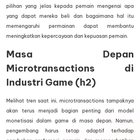
pilihan yang jelas kepada pemain mengenai apa
yang dapat mereka beli dan bagaimana hal itu
memengaruhi permainan dapat membantu
meningkatkan kepercayaan dan kepuasan pemain.
Masa Depan
Microtransactions di
Industri Game (h2)
Melihat tren saat ini, microtransactions tampaknya
akan terus menjadi bagian penting dari model
monetisasi dalam game di masa depan. Namun,
pengembang harus tetap adaptif terhadap