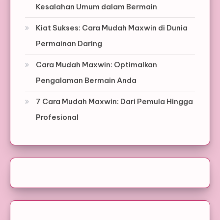
Kesalahan Umum dalam Bermain
Kiat Sukses: Cara Mudah Maxwin di Dunia
Permainan Daring
Cara Mudah Maxwin: Optimalkan
Pengalaman Bermain Anda
7 Cara Mudah Maxwin: Dari Pemula Hingga
Profesional