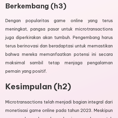
Berkembang (h3)
Dengan popularitas game online yang terus
meningkat, pangsa pasar untuk microtransactions
juga diperkirakan akan tumbuh. Pengembang harus
terus berinovasi dan beradaptasi untuk memastikan
bahwa mereka memanfaatkan potensi ini secara
maksimal sambil tetap menjaga pengalaman
pemain yang positif.
Kesimpulan (h2)
Microtransactions telah menjadi bagian integral dari
monetisasi game online pada tahun 2023. Meskipun