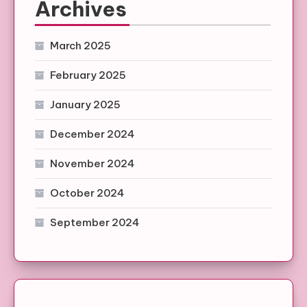
Archives
March 2025
February 2025
January 2025
December 2024
November 2024
October 2024
September 2024