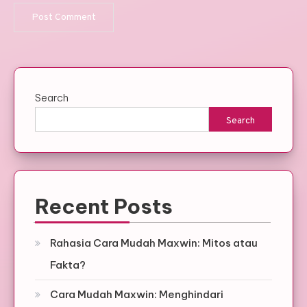
Search
Search
Recent Posts
Rahasia Cara Mudah Maxwin: Mitos atau
Fakta?
Cara Mudah Maxwin: Menghindari