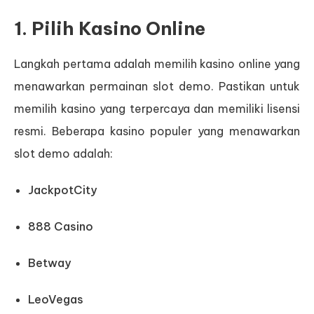
1. Pilih Kasino Online
Langkah pertama adalah memilih kasino online yang
menawarkan permainan slot demo. Pastikan untuk
memilih kasino yang terpercaya dan memiliki lisensi
resmi. Beberapa kasino populer yang menawarkan
slot demo adalah:
JackpotCity
888 Casino
Betway
LeoVegas