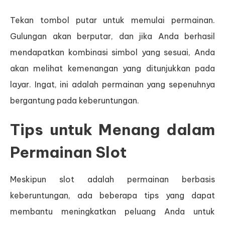
Tekan tombol putar untuk memulai permainan.
Gulungan akan berputar, dan jika Anda berhasil
mendapatkan kombinasi simbol yang sesuai, Anda
akan melihat kemenangan yang ditunjukkan pada
layar. Ingat, ini adalah permainan yang sepenuhnya
bergantung pada keberuntungan.
Tips untuk Menang dalam
Permainan Slot
Meskipun slot adalah permainan berbasis
keberuntungan, ada beberapa tips yang dapat
membantu meningkatkan peluang Anda untuk