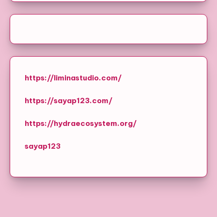
https://liminastudio.com/
https://sayap123.com/
https://hydraecosystem.org/
sayap123