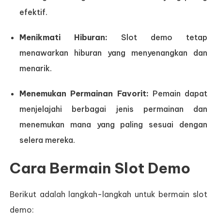
efektif.
Menikmati Hiburan:
Slot demo tetap
menawarkan hiburan yang menyenangkan dan
menarik.
Menemukan Permainan Favorit:
Pemain dapat
menjelajahi berbagai jenis permainan dan
menemukan mana yang paling sesuai dengan
selera mereka.
Cara Bermain Slot Demo
Berikut adalah langkah-langkah untuk bermain slot
demo: