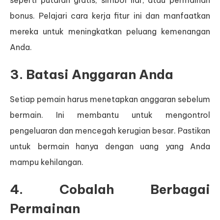
seperti putaran gratis, simbol liar, atau permainan
bonus. Pelajari cara kerja fitur ini dan manfaatkan
mereka untuk meningkatkan peluang kemenangan
Anda.
3. Batasi Anggaran Anda
Setiap pemain harus menetapkan anggaran sebelum
bermain. Ini membantu untuk mengontrol
pengeluaran dan mencegah kerugian besar. Pastikan
untuk bermain hanya dengan uang yang Anda
mampu kehilangan.
4. Cobalah Berbagai
Permainan