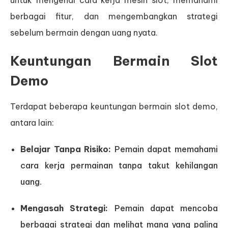
untuk mengenal cara kerja mesin slot, memahami
berbagai fitur, dan mengembangkan strategi
sebelum bermain dengan uang nyata.
Keuntungan Bermain Slot
Demo
Terdapat beberapa keuntungan bermain slot demo,
antara lain:
Belajar Tanpa Risiko:
Pemain dapat memahami
cara kerja permainan tanpa takut kehilangan
uang.
Mengasah Strategi:
Pemain dapat mencoba
berbagai strategi dan melihat mana yang paling