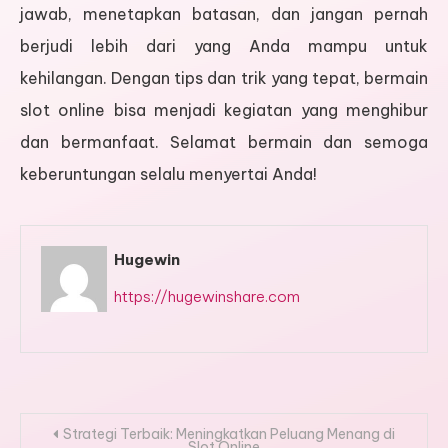
jawab, menetapkan batasan, dan jangan pernah
berjudi lebih dari yang Anda mampu untuk
kehilangan. Dengan tips dan trik yang tepat, bermain
slot online bisa menjadi kegiatan yang menghibur
dan bermanfaat. Selamat bermain dan semoga
keberuntungan selalu menyertai Anda!
Hugewin
https://hugewinshare.com
Post
Strategi Terbaik: Meningkatkan Peluang Menang di
Slot Online