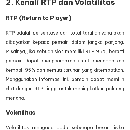
2. Kenali RTP dan Volatilitas
RTP (Return to Player)
RTP adalah persentase dari total taruhan yang akan
dibayarkan kepada pemain dalam jangka panjang.
Misalnya, jika sebuah slot memiliki RTP 95%, berarti
pemain dapat mengharapkan untuk mendapatkan
kembali 95% dari semua taruhan yang ditempatkan.
Menggunakan informasi ini, pemain dapat memilih
slot dengan RTP tinggi untuk meningkatkan peluang
menang.
Volatilitas
Volatilitas mengacu pada seberapa besar risiko