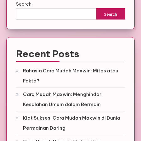
Search
Search
Recent Posts
Rahasia Cara Mudah Maxwin: Mitos atau
Fakta?
Cara Mudah Maxwin: Menghindari
Kesalahan Umum dalam Bermain
Kiat Sukses: Cara Mudah Maxwin di Dunia
Permainan Daring