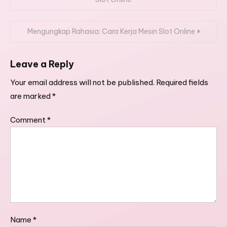
navigation
Mengungkap Rahasia: Cara Kerja Mesin Slot Online
Leave a Reply
Your email address will not be published.
Required fields
are marked
*
Comment
*
Name
*