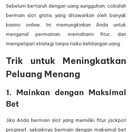
Sebelum bertaruh dengan uang sungguhan, cobalah
bermain slot gratis yang ditawarkan oleh banyak
kasino online. Ini memungkinkan Anda untuk
mengenal permainan, memahami fitur, dan
mempelajari strategi tanpa risiko kehilangan uang.
Trik untuk Meningkatkan
Peluang Menang
1. Mainkan dengan Maksimal
Bet
Jika Anda bermain slot yang memiliki fitur jackpot
progresif, sebaiknya bermain dengan maksimal bet