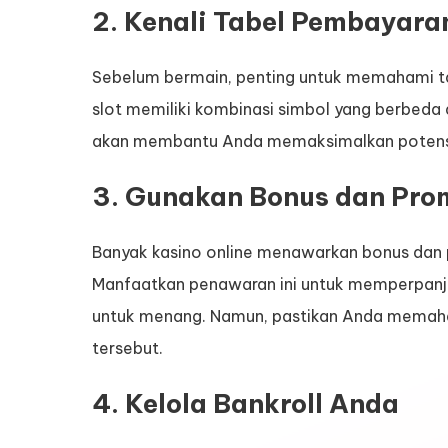
2. Kenali Tabel Pembayara
Sebelum bermain, penting untuk memahami tab
slot memiliki kombinasi simbol yang berbeda 
akan membantu Anda memaksimalkan potens
3. Gunakan Bonus dan Pro
Banyak kasino online menawarkan bonus dan
Manfaatkan penawaran ini untuk memperpanj
untuk menang. Namun, pastikan Anda memaham
tersebut.
4. Kelola Bankroll Anda