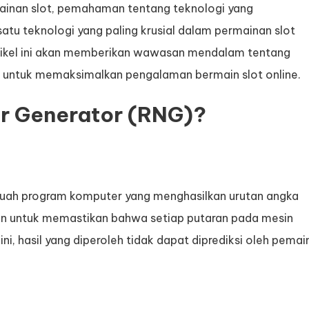
mainan slot, pemahaman tentang teknologi yang
atu teknologi yang paling krusial dalam permainan slot
ikel ini akan memberikan wawasan mendalam tentang
k untuk memaksimalkan pengalaman bermain slot online.
r Generator (RNG)?
ah program komputer yang menghasilkan urutan angka
kan untuk memastikan bahwa setiap putaran pada mesin
ni, hasil yang diperoleh tidak dapat diprediksi oleh pemai