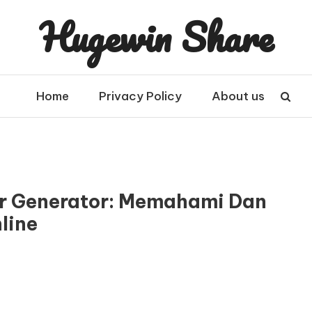
Hugewin Share
Home
Privacy Policy
About us
r Generator: Memahami Dan
line