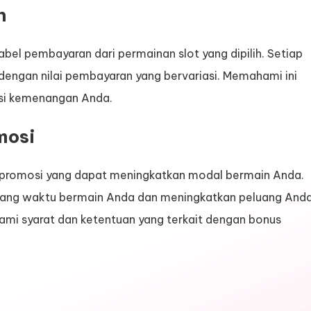
n
el pembayaran dari permainan slot yang dipilih. Setiap
dengan nilai pembayaran yang bervariasi. Memahami ini
i kemenangan Anda.
mosi
 promosi yang dapat meningkatkan modal bermain Anda.
ang waktu bermain Anda dan meningkatkan peluang And
i syarat dan ketentuan yang terkait dengan bonus