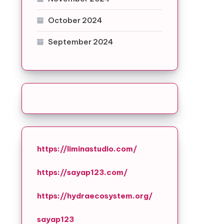
October 2024
September 2024
https://liminastudio.com/
https://sayap123.com/
https://hydraecosystem.org/
sayap123