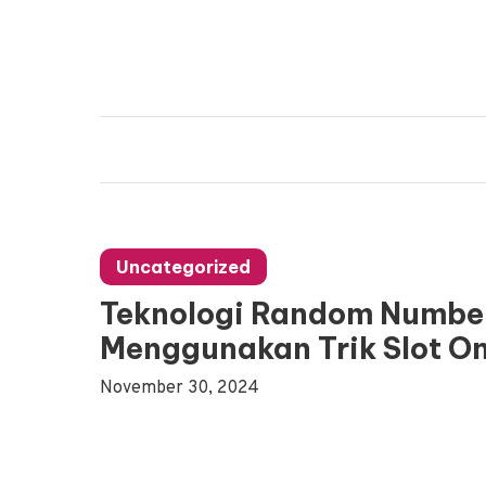
Skip
to
content
Uncategorized
Teknologi Random Numbe
Menggunakan Trik Slot On
November 30, 2024