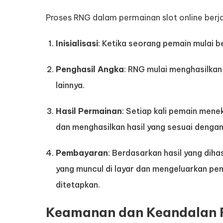
Proses RNG dalam permainan slot online berja
Inisialisasi
: Ketika seorang pemain mulai b
Penghasil Angka
: RNG mulai menghasilka
lainnya.
Hasil Permainan
: Setiap kali pemain men
dan menghasilkan hasil yang sesuai dengan
Pembayaran
: Berdasarkan hasil yang dih
yang muncul di layar dan mengeluarkan pe
ditetapkan.
Keamanan dan Keandalan