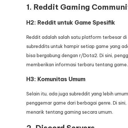
1. Reddit Gaming Communi
H2: Reddit untuk Game Spesifik
Reddit adalah salah satu platform terbesar 
subreddits untuk hampir setiap game yang ad
bisa bergabung dengan r/Dota2. Di sini, peng
memberikan informasi terbaru tentang game.
H3: Komunitas Umum
Selain itu, ada juga subreddit yang lebih um
penggemar game dari berbagai genre. Di sini
menarik tentang gaming secara umum.
2. Discord Servers