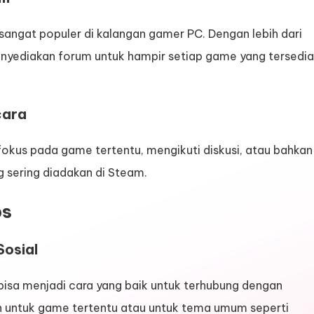
 sangat populer di kalangan gamer PC. Dengan lebih dari
enyediakan forum untuk hampir setiap game yang tersedia
cara
kus pada game tertentu, mengikuti diskusi, atau bahkan
 sering diadakan di Steam.
ps
Sosial
isa menjadi cara yang baik untuk terhubung dengan
n untuk game tertentu atau untuk tema umum seperti