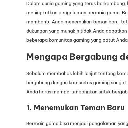
Dalam dunia gaming yang terus berkembang, 
meningkatkan pengalaman bermain game. Ber
membantu Anda menemukan teman baru, tetapi
dukungan yang mungkin tidak Anda dapatkan ji
beberapa komunitas gaming yang patut Anda
Mengapa Bergabung d
Sebelum membahas lebih lanjut tentang kom
bergabung dengan komunitas gaming sangat 
Anda harus mempertimbangkan untuk bergab
1. Menemukan Teman Baru
Bermain game bisa menjadi pengalaman yan