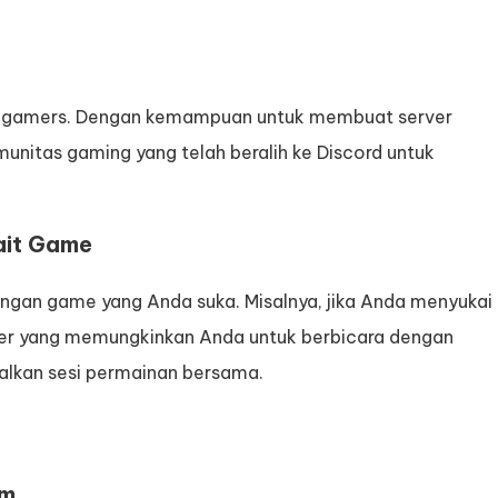
tuk gamers. Dengan kemampuan untuk membuat server
nitas gaming yang telah beralih ke Discord untuk
ait Game
ngan game yang Anda suka. Misalnya, jika Anda menyukai
er yang memungkinkan Anda untuk berbicara dengan
walkan sesi permainan bersama.
am