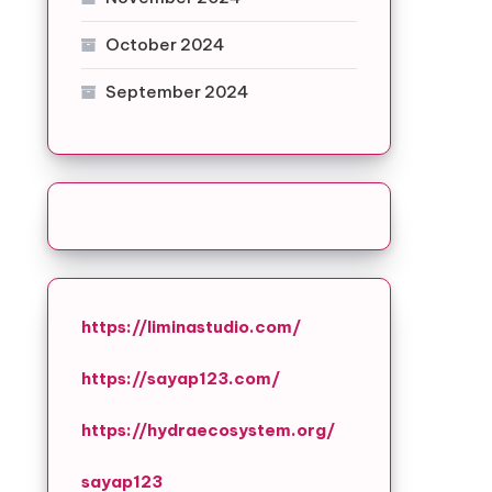
October 2024
September 2024
https://liminastudio.com/
https://sayap123.com/
https://hydraecosystem.org/
sayap123