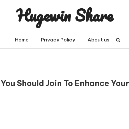
Hugewin Share
Home
Privacy Policy
About us
You Should Join To Enhance Your