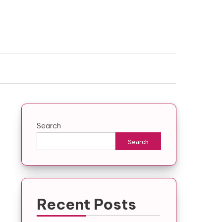
Search
Search
Recent Posts