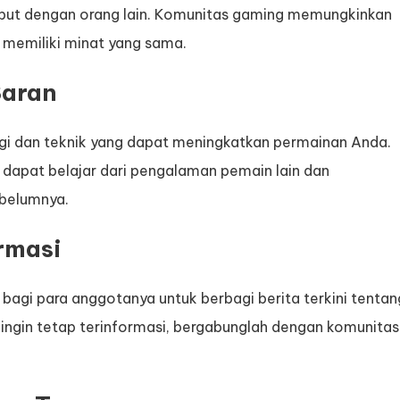
but dengan orang lain. Komunitas gaming memungkinkan
 memiliki minat yang sama.
Saran
gi dan teknik yang dapat meningkatkan permainan Anda.
dapat belajar dari pengalaman pemain lain dan
ebelumnya.
ormasi
bagi para anggotanya untuk berbagi berita terkini tentan
 ingin tetap terinformasi, bergabunglah dengan komunitas