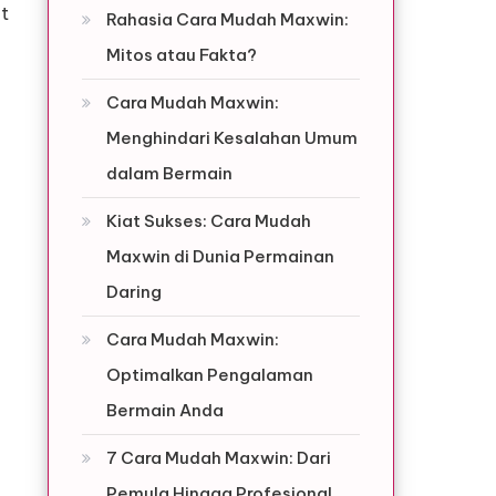
t
Rahasia Cara Mudah Maxwin:
Mitos atau Fakta?
Cara Mudah Maxwin:
Menghindari Kesalahan Umum
dalam Bermain
Kiat Sukses: Cara Mudah
Maxwin di Dunia Permainan
Daring
Cara Mudah Maxwin:
Optimalkan Pengalaman
Bermain Anda
7 Cara Mudah Maxwin: Dari
Pemula Hingga Profesional