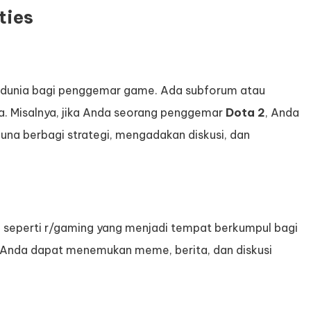
ties
di dunia bagi penggemar game. Ada subforum atau
a. Misalnya, jika Anda seorang penggemar
Dota 2
, Anda
guna berbagi strategi, mengadakan diskusi, dan
um seperti r/gaming yang menjadi tempat berkumpul bagi
, Anda dapat menemukan meme, berita, dan diskusi