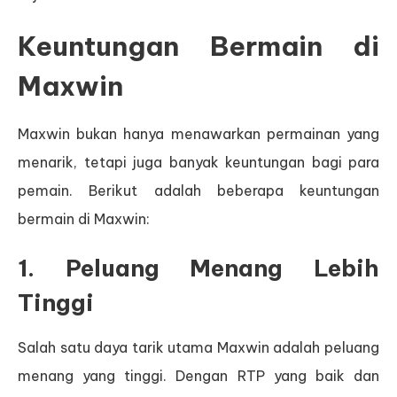
Keuntungan Bermain di
Maxwin
Maxwin bukan hanya menawarkan permainan yang
menarik, tetapi juga banyak keuntungan bagi para
pemain. Berikut adalah beberapa keuntungan
bermain di Maxwin:
1. Peluang Menang Lebih
Tinggi
Salah satu daya tarik utama Maxwin adalah peluang
menang yang tinggi. Dengan RTP yang baik dan