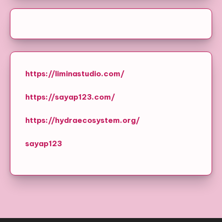
https://liminastudio.com/
https://sayap123.com/
https://hydraecosystem.org/
sayap123