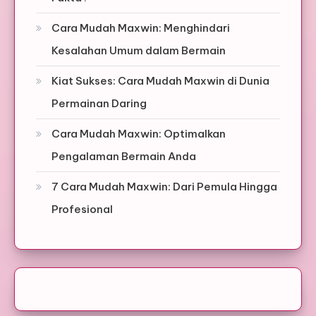
Cara Mudah Maxwin: Menghindari
Kesalahan Umum dalam Bermain
Kiat Sukses: Cara Mudah Maxwin di Dunia
Permainan Daring
Cara Mudah Maxwin: Optimalkan
Pengalaman Bermain Anda
7 Cara Mudah Maxwin: Dari Pemula Hingga
Profesional