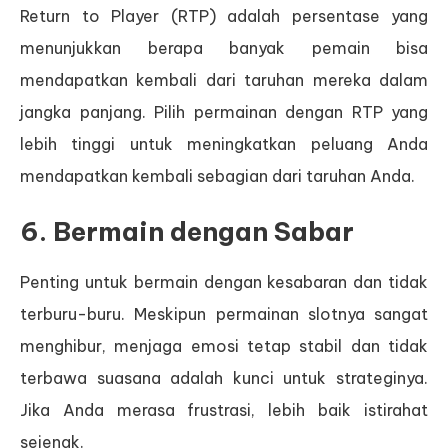
Return to Player (RTP) adalah persentase yang
menunjukkan berapa banyak pemain bisa
mendapatkan kembali dari taruhan mereka dalam
jangka panjang. Pilih permainan dengan RTP yang
lebih tinggi untuk meningkatkan peluang Anda
mendapatkan kembali sebagian dari taruhan Anda.
6. Bermain dengan Sabar
Penting untuk bermain dengan kesabaran dan tidak
terburu-buru. Meskipun permainan slotnya sangat
menghibur, menjaga emosi tetap stabil dan tidak
terbawa suasana adalah kunci untuk strateginya.
Jika Anda merasa frustrasi, lebih baik istirahat
sejenak.