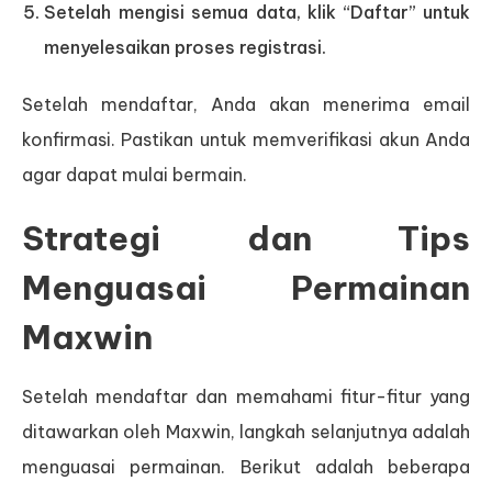
Setelah mengisi semua data, klik “Daftar” untuk
menyelesaikan proses registrasi.
Setelah mendaftar, Anda akan menerima email
konfirmasi. Pastikan untuk memverifikasi akun Anda
agar dapat mulai bermain.
Strategi dan Tips
Menguasai Permainan
Maxwin
Setelah mendaftar dan memahami fitur-fitur yang
ditawarkan oleh Maxwin, langkah selanjutnya adalah
menguasai permainan. Berikut adalah beberapa