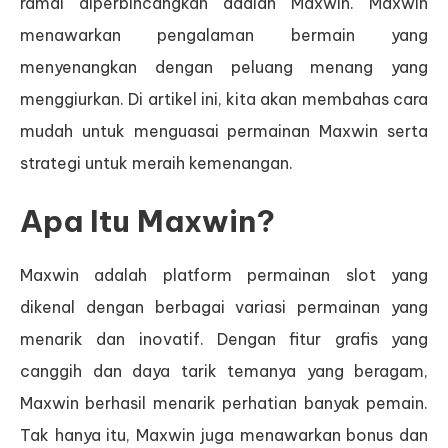
ramai diperbincangkan adalah Maxwin. Maxwin
menawarkan pengalaman bermain yang
menyenangkan dengan peluang menang yang
menggiurkan. Di artikel ini, kita akan membahas cara
mudah untuk menguasai permainan Maxwin serta
strategi untuk meraih kemenangan.
Apa Itu Maxwin?
Maxwin adalah platform permainan slot yang
dikenal dengan berbagai variasi permainan yang
menarik dan inovatif. Dengan fitur grafis yang
canggih dan daya tarik temanya yang beragam,
Maxwin berhasil menarik perhatian banyak pemain.
Tak hanya itu, Maxwin juga menawarkan bonus dan