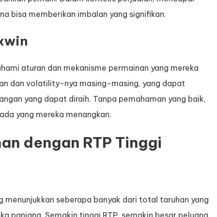
ena bisa memberikan imbalan yang signifikan.
xwin
hami aturan dan mekanisme permainan yang mereka
an dan volatility-nya masing-masing, yang dapat
ngan yang dapat diraih. Tanpa pemahaman yang baik,
ipada yang mereka menangkan.
inan dengan RTP Tinggi
ng menunjukkan seberapa banyak dari total taruhan yang
a panjang. Semakin tinggi RTP, semakin besar peluang