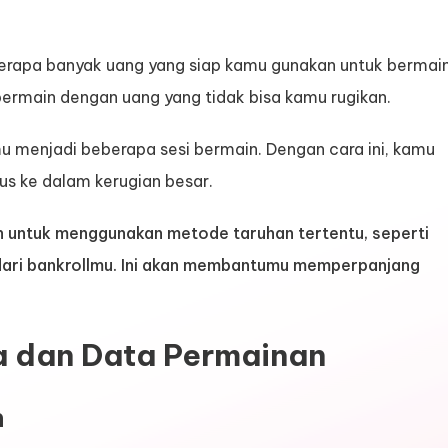
berapa banyak uang yang siap kamu gunakan untuk bermai
bermain dengan uang yang tidak bisa kamu rugikan.
u menjadi beberapa sesi bermain. Dengan cara ini, kamu
mus ke dalam kerugian besar.
n untuk menggunakan metode taruhan tertentu, seperti
dari bankrollmu. Ini akan membantumu memperpanjang
ola dan Data Permainan
n