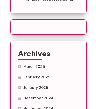
Archives
March 2025
February 2025
January 2025
December 2024
November 2024