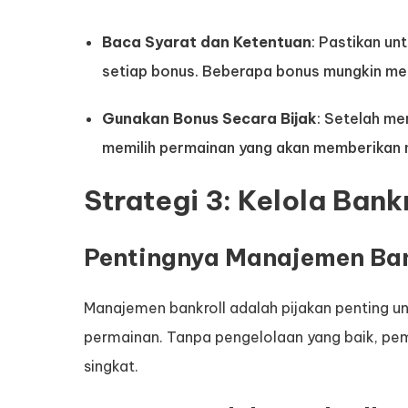
Baca Syarat dan Ketentuan
: Pastikan u
setiap bonus. Beberapa bonus mungkin memi
Gunakan Bonus Secara Bijak
: Setelah me
memilih permainan yang akan memberikan ni
Strategi 3: Kelola Bank
Pentingnya Manajemen Ban
Manajemen bankroll adalah pijakan penting u
permainan. Tanpa pengelolaan yang baik, pe
singkat.