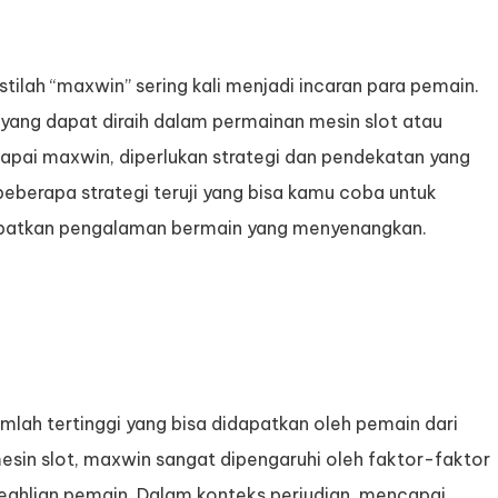
stilah “maxwin” sering kali menjadi incaran para pemain.
ng dapat diraih dalam permainan mesin slot atau
apai maxwin, diperlukan strategi dan pendekatan yang
beberapa strategi teruji yang bisa kamu coba untuk
atkan pengalaman bermain yang menyenangkan.
ah tertinggi yang bisa didapatkan oleh pemain dari
esin slot, maxwin sangat dipengaruhi oleh faktor-faktor
 keahlian pemain. Dalam konteks perjudian, mencapai