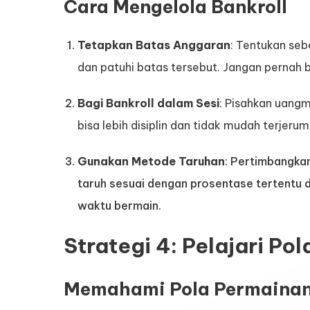
Cara Mengelola Bankroll
Tetapkan Batas Anggaran
: Tentukan se
dan patuhi batas tersebut. Jangan pernah 
Bagi Bankroll dalam Sesi
: Pisahkan uangm
bisa lebih disiplin dan tidak mudah terjeru
Gunakan Metode Taruhan
: Pertimbangka
taruh sesuai dengan prosentase tertentu 
waktu bermain.
Strategi 4: Pelajari P
Memahami Pola Permaina