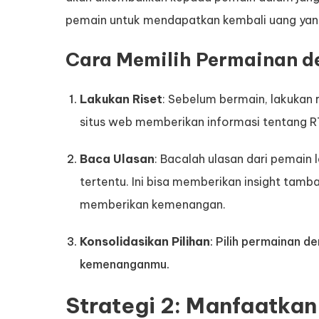
pemain untuk mendapatkan kembali uang yan
Cara Memilih Permainan d
Lakukan Riset
: Sebelum bermain, lakukan 
situs web memberikan informasi tentang R
Baca Ulasan
: Bacalah ulasan dari pemai
tertentu. Ini bisa memberikan insight ta
memberikan kemenangan.
Konsolidasikan Pilihan
: Pilih permainan 
kemenanganmu.
Strategi 2: Manfaatka