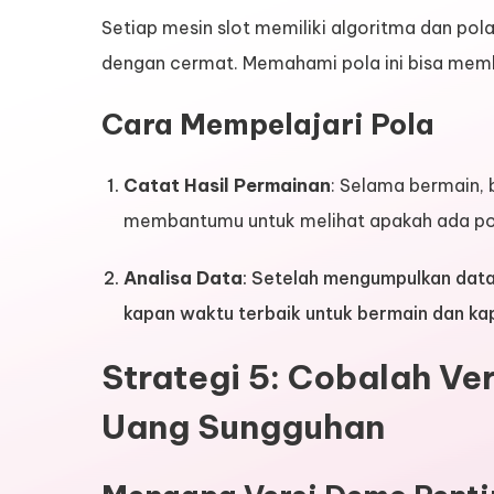
Setiap mesin slot memiliki algoritma dan pola
dengan cermat. Memahami pola ini bisa mem
Cara Mempelajari Pola
Catat Hasil Permainan
: Selama bermain, b
membantumu untuk melihat apakah ada pola 
Analisa Data
: Setelah mengumpulkan data
kapan waktu terbaik untuk bermain dan kap
Strategi 5: Cobalah Ve
Uang Sungguhan