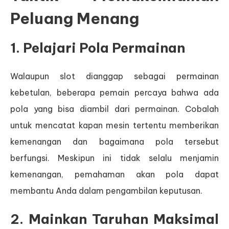
Peluang Menang
1. Pelajari Pola Permainan
Walaupun slot dianggap sebagai permainan
kebetulan, beberapa pemain percaya bahwa ada
pola yang bisa diambil dari permainan. Cobalah
untuk mencatat kapan mesin tertentu memberikan
kemenangan dan bagaimana pola tersebut
berfungsi. Meskipun ini tidak selalu menjamin
kemenangan, pemahaman akan pola dapat
membantu Anda dalam pengambilan keputusan.
2. Mainkan Taruhan Maksimal