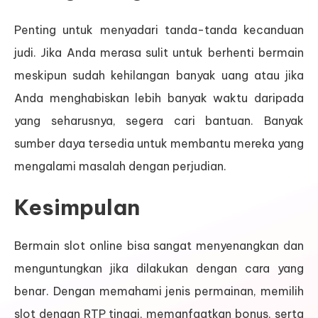
Penting untuk menyadari tanda-tanda kecanduan
judi. Jika Anda merasa sulit untuk berhenti bermain
meskipun sudah kehilangan banyak uang atau jika
Anda menghabiskan lebih banyak waktu daripada
yang seharusnya, segera cari bantuan. Banyak
sumber daya tersedia untuk membantu mereka yang
mengalami masalah dengan perjudian.
Kesimpulan
Bermain slot online bisa sangat menyenangkan dan
menguntungkan jika dilakukan dengan cara yang
benar. Dengan memahami jenis permainan, memilih
slot dengan RTP tinggi, memanfaatkan bonus, serta