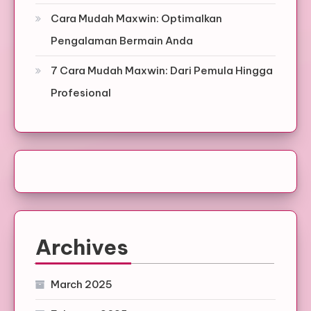
Cara Mudah Maxwin: Optimalkan
Pengalaman Bermain Anda
7 Cara Mudah Maxwin: Dari Pemula Hingga
Profesional
Archives
March 2025