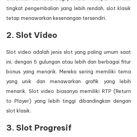
tingkat pengembalian yang lebih rendah, slot klasik
tetap menawarkan kesenangan tersendiri.
2. Slot Video
Slot video adalah jenis slot yang paling umum saat
ini, dengan 5 gulungan atau lebih dan berbagai fitur
bonus yang menarik. Mereka sering memiliki tema
yang unik dan menawarkan grafik yang lebih
menarik. Slot video biasanya memiliki RTP (Return
to Player) yang lebih tinggi dibandingkan dengan
slot klasik.
3. Slot Progresif