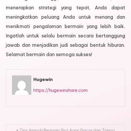
menerapkan strategi yang tepat, Anda dapat
meningkatkan peluang Anda untuk menang dan
menikmati pengalaman bermain yang lebih baik.
Ingatlah untuk selalu bermain secara bertanggung
jawab dan menjadikan judi sebagai bentuk hiburan.
Selamat bermain dan semoga sukses!
Hugewin
https://hugewinshare.com
Post
Tips Ampuh Bermain Slot Agar Gacor dan Tanpa