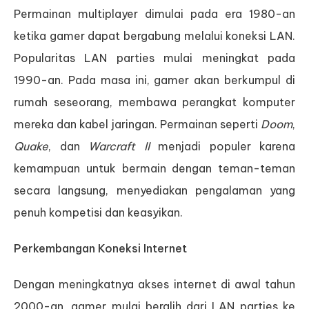
Permainan multiplayer dimulai pada era 1980-an
ketika gamer dapat bergabung melalui koneksi LAN.
Popularitas LAN parties mulai meningkat pada
1990-an. Pada masa ini, gamer akan berkumpul di
rumah seseorang, membawa perangkat komputer
mereka dan kabel jaringan. Permainan seperti
Doom
,
Quake
, dan
Warcraft II
menjadi populer karena
kemampuan untuk bermain dengan teman-teman
secara langsung, menyediakan pengalaman yang
penuh kompetisi dan keasyikan.
Perkembangan Koneksi Internet
Dengan meningkatnya akses internet di awal tahun
2000-an, gamer mulai beralih dari LAN parties ke