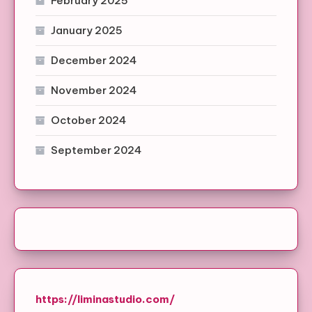
February 2025
January 2025
December 2024
November 2024
October 2024
September 2024
https://liminastudio.com/