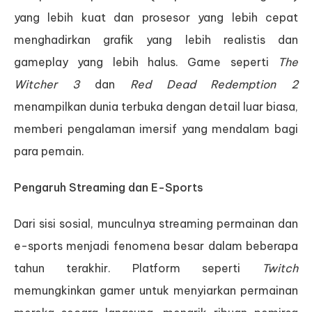
yang lebih kuat dan prosesor yang lebih cepat
menghadirkan grafik yang lebih realistis dan
gameplay yang lebih halus. Game seperti
The
Witcher 3
dan
Red Dead Redemption 2
menampilkan dunia terbuka dengan detail luar biasa,
memberi pengalaman imersif yang mendalam bagi
para pemain.
Pengaruh Streaming dan E-Sports
Dari sisi sosial, munculnya streaming permainan dan
e-sports menjadi fenomena besar dalam beberapa
tahun terakhir. Platform seperti
Twitch
memungkinkan gamer untuk menyiarkan permainan