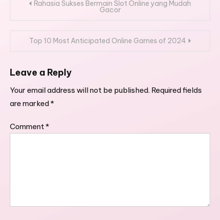
Post
Rahasia Sukses Bermain Slot Online yang Mudah
Gacor
navigation
Top 10 Most Anticipated Online Games of 2024
Leave a Reply
Your email address will not be published.
Required fields
are marked
*
Comment
*