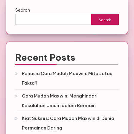
Search
Search
Recent Posts
Rahasia Cara Mudah Maxwin: Mitos atau
Fakta?
Cara Mudah Maxwin: Menghindari
Kesalahan Umum dalam Bermain
Kiat Sukses: Cara Mudah Maxwin di Dunia
Permainan Daring