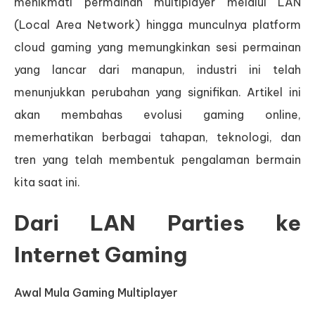
menikmati permainan multiplayer melalui LAN
(Local Area Network) hingga munculnya platform
cloud gaming yang memungkinkan sesi permainan
yang lancar dari manapun, industri ini telah
menunjukkan perubahan yang signifikan. Artikel ini
akan membahas evolusi gaming online,
memerhatikan berbagai tahapan, teknologi, dan
tren yang telah membentuk pengalaman bermain
kita saat ini.
Dari LAN Parties ke
Internet Gaming
Awal Mula Gaming Multiplayer